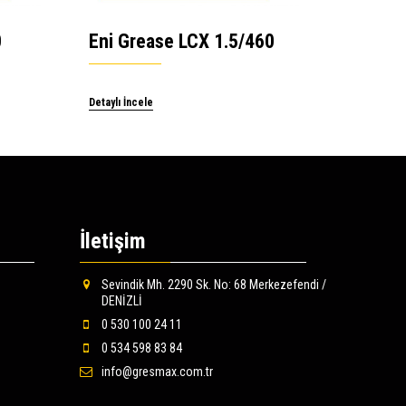
0
Eni Grease LCX 1.5/460
Detaylı İncele
İletişim
Sevindik Mh. 2290 Sk. No: 68 Merkezefendi /
DENİZLİ
0 530 100 24 11
0 534 598 83 84
info@gresmax.com.tr