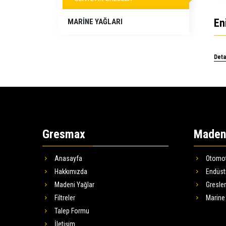
En
MARINE YAĞLARI
Deta
Gresmax
Madeni
Anasayfa
Otomot
Hakkımızda
Endüstr
Madeni Yağlar
Gresler
Filtreler
Marine 
Talep Formu
İletişim